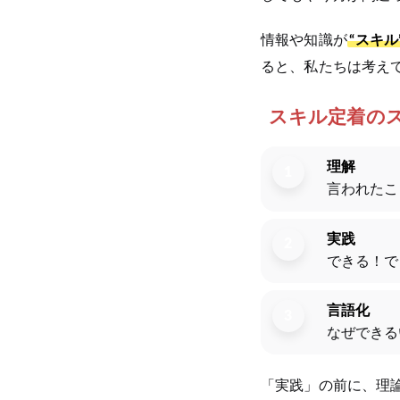
情報や知識が
“スキル
ると、私たちは考え
スキル定着の
理解
1
言われたこ
実践
2
できる！で
言語化
3
なぜできる
「実践」の前に、理