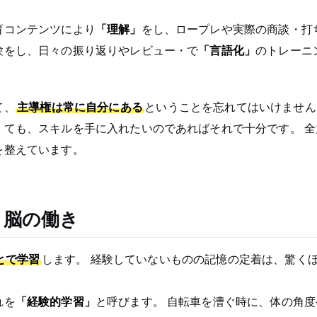
育コンテンツにより
「理解」
をし、ロープレや実際の商談・打
験をし、日々の振り返りやレビュー・で
「言語化」
のトレーニ
て、
主導権は常に自分にある
ということを忘れてはいけません
くても、スキルを手に入れたいのであればそれで十分です。 全
を整えています。
と脳の働き
とで学習
します。 経験していないものの記憶の定着は、驚く
れを
「経験的学習」
と呼びます。 自転車を漕ぐ時に、体の角度