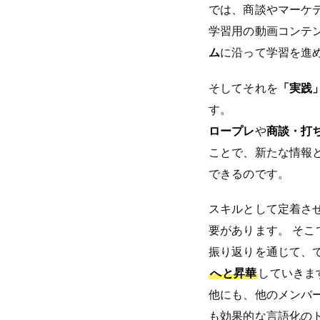
では、商談やマーケ
学習用の動画コンテ
ム
に沿って学習を進
そしてそれを
「実践
す。
ロープレ
や
商談・打
ことで、新たな情報
できるのです。
スキルとして定着さ
要があります。 そこ
振り返りを通じて、
へと昇華
していきま
他にも、他のメンバ
も効果的な言語化の