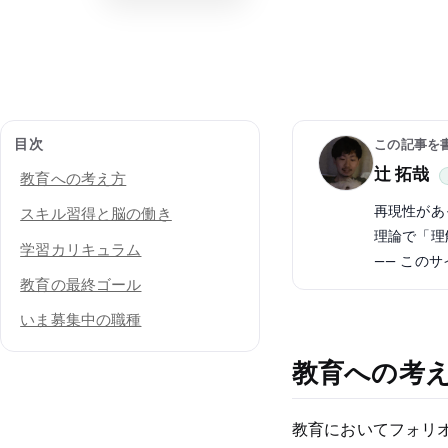
目次
この記事を
辻 拓哉
教育への考え方
再現性があ
スキル習得と脳の働き
理論で「理
学習カリキュラム
—— この
教育の最終ゴール
いま募集中の職種
教育への考
教育においてフォリ