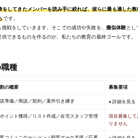
験をしてきたメンバーを読み手に絞れば、彼らに最も適した教
ち
です。
ら挑戦をしていきます。そこでの成功や失敗を、
擬似体験
とし
提供できるものを作るのが、私たちの教育の最終ゴールです。
の職種
割の概要
募集要項
談準備／商談／契約／案件引き継ぎ
詳細を見る
ポイント獲得／リスト作成／在宅スタッフ管理
現在募集して
りません
客コミュニケーション／顧客マーケ支援／応募