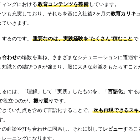
ティングにおける
教育コンテンツを整備
しています。
ンツも充実しており、それらを基に入社後2ヶ月の
教育カリキ
めていきます。
」
するのです。
重要なのは、実践経験を”たくさん”積むこと
で
ち合わせ
の場数を重ね、さまざまなシチュエーションに遭遇す
と知識との結びつきが強まり、脳に大きな刺激をもたらすこと
せるには、「理解」して「実践」したものを、
「言語化」
する
で役立つのが、
振り返り
です。
できていた点も含めて言語化することで、
次も再現できるスキ
す。
ーの商談や打ち合わせに同席し、それに対して
レビュー
するこ
トレーニングになります。