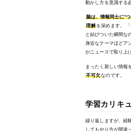
動かし方を意識する
脳は、情報同士に“
理解
を深めます。 
と結びついた瞬間な
身近なテーマほどア
がニュースで取り上
まったく新しい情報を
不可欠
なのです。
学習カリキ
繰り返しますが、経
してもやり方が間違