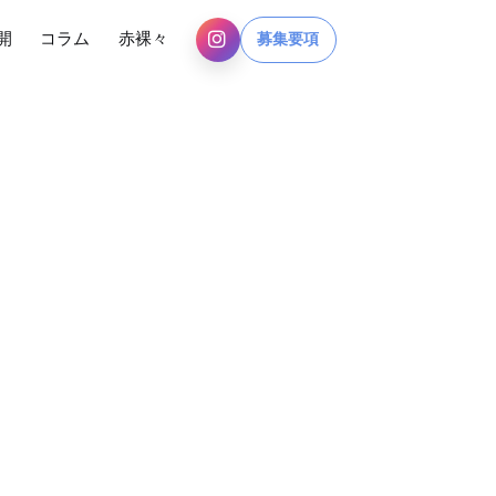
開
コラム
赤裸々
募集要項