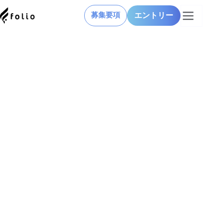
エントリー
募集要項
×
1分でわかるフォリオ
会社
面接/選考
教育/評価制度
価値観
インタビュー